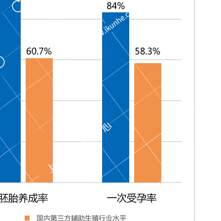
不育的人很少见，毕竟爸妈
心脏病，相信很多人都不陌生，确实，医
】
了……
【 查看详情 】